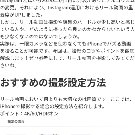
Instagram公式から2024年5月1日に発表があった
アルゴリズム
の変更
。それにより、Instagram運用における
リール動画の重
要度がUP
しました。
しかし、リール動画は
撮影や編集のハードルが少し高い
と感じ
ている人や、
どのように撮ったら良いのかわからない
という人
も少なくないのではないでしょうか。
実際は、一眼カメラなどを使わなくてもiPhoneでバズる動画
を撮ることが可能です。今回は、
撮影のコツやポイントを徹底
解説
します！ぜひ参考にして、リール動画を撮影してみてくだ
さいね。
おすすめの撮影設定方法
リール動画において何よりも大切なのは
画質
です。ここでは、
iPhoneで撮影する場合の設定方法を紹介します。
ポイント：4K/60/HDRオン